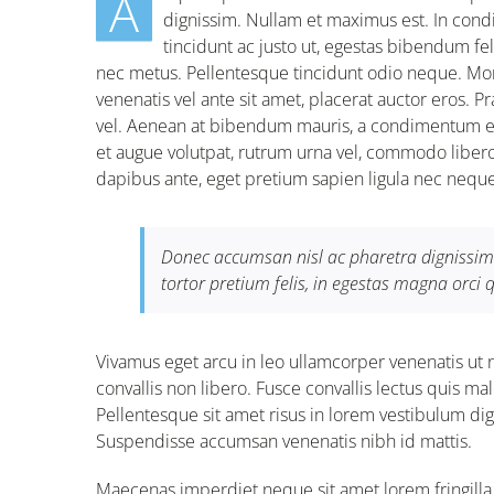
A
dignissim. Nullam et maximus est. In con
tincidunt ac justo ut, egestas bibendum f
nec metus. Pellentesque tincidunt odio neque. Morbi
venenatis vel ante sit amet, placerat auctor eros. P
vel. Aenean at bibendum mauris, a condimentum era
et augue volutpat, rutrum urna vel, commodo libero.
dapibus ante, eget pretium sapien ligula nec neq
Donec accumsan nisl ac pharetra dignissim.
tortor pretium felis, in egestas magna orci 
Vivamus eget arcu in leo ullamcorper venenatis ut 
convallis non libero. Fusce convallis lectus quis m
Pellentesque sit amet risus in lorem vestibulum di
Suspendisse accumsan venenatis nibh id mattis.
Maecenas imperdiet neque sit amet lorem fringil