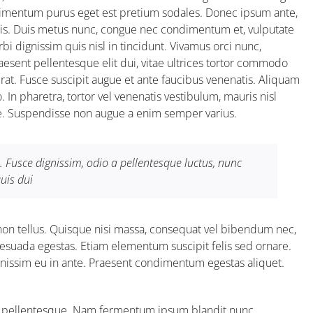
dimentum purus eget est pretium sodales. Donec ipsum ante,
elis. Duis metus nunc, congue nec condimentum et, vulputate
 dignissim quis nisl in tincidunt. Vivamus orci nunc,
raesent pellentesque elit dui, vitae ultrices tortor commodo
t. Fusce suscipit augue et ante faucibus venenatis. Aliquam
 In pharetra, tortor vel venenatis vestibulum, mauris nisl
ue. Suspendisse non augue a enim semper varius.
 Fusce dignissim, odio a pellentesque luctus, nunc
quis dui
non tellus. Quisque nisi massa, consequat vel bibendum nec,
alesuada egestas. Etiam elementum suscipit felis sed ornare.
gnissim eu in ante. Praesent condimentum egestas aliquet.
la pellentesque. Nam fermentum ipsum blandit nunc