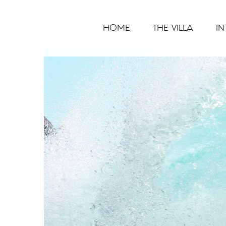
Skip
to
HOME
THE VILLA
IN
content
View
Larger
Image