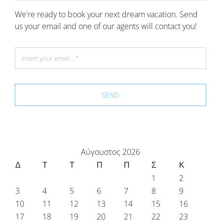
We're ready to book your next dream vacation. Send
us your email and one of our agents will contact you!
SEND
Αύγουστος 2026
Δ
Τ
Τ
Π
Π
Σ
Κ
1
2
3
4
5
6
7
8
9
10
11
12
13
14
15
16
17
18
19
20
21
22
23