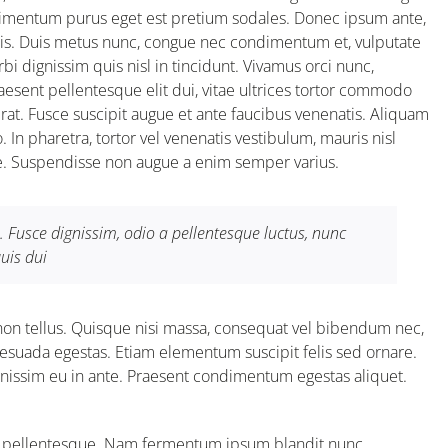
dimentum purus eget est pretium sodales. Donec ipsum ante,
elis. Duis metus nunc, congue nec condimentum et, vulputate
 dignissim quis nisl in tincidunt. Vivamus orci nunc,
raesent pellentesque elit dui, vitae ultrices tortor commodo
t. Fusce suscipit augue et ante faucibus venenatis. Aliquam
 In pharetra, tortor vel venenatis vestibulum, mauris nisl
ue. Suspendisse non augue a enim semper varius.
 Fusce dignissim, odio a pellentesque luctus, nunc
quis dui
non tellus. Quisque nisi massa, consequat vel bibendum nec,
alesuada egestas. Etiam elementum suscipit felis sed ornare.
gnissim eu in ante. Praesent condimentum egestas aliquet.
la pellentesque. Nam fermentum ipsum blandit nunc