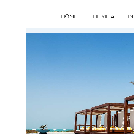
Skip
to
HOME
THE VILLA
IN
content
View
Larger
Image