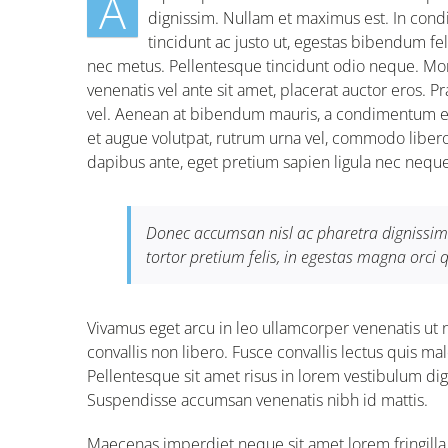
A
dignissim. Nullam et maximus est. In con
tincidunt ac justo ut, egestas bibendum f
nec metus. Pellentesque tincidunt odio neque. Morbi
venenatis vel ante sit amet, placerat auctor eros. P
vel. Aenean at bibendum mauris, a condimentum era
et augue volutpat, rutrum urna vel, commodo libero.
dapibus ante, eget pretium sapien ligula nec neq
Donec accumsan nisl ac pharetra dignissim.
tortor pretium felis, in egestas magna orci 
Vivamus eget arcu in leo ullamcorper venenatis ut 
convallis non libero. Fusce convallis lectus quis m
Pellentesque sit amet risus in lorem vestibulum di
Suspendisse accumsan venenatis nibh id mattis.
Maecenas imperdiet neque sit amet lorem fringil